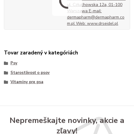
ul. Człuchowska 12a, 01-100
Warszawa E-mail:
dermapharm@dermapharm.co
m.pl Web: www.drseidel.pl
Tovar zaradený v kategóriách
Psy
Starostlivosť o psov
Vitamíny pre psa
Nepremeškajte novinky, akcie a
zľavy!