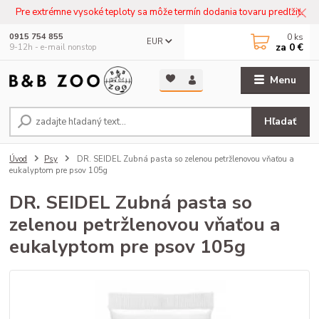
Pre extrémne vysoké teploty sa môže termín dodania tovaru predľžiť.
0
ks
0915 754 855
EUR
za
0 €
9-12h - e-mail nonstop
Menu
Hľadať
Úvod
Psy
DR. SEIDEL Zubná pasta so zelenou petržlenovou vňaťou a
eukalyptom pre psov 105g
DR. SEIDEL Zubná pasta so
zelenou petržlenovou vňaťou a
eukalyptom pre psov 105g