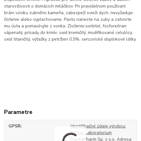
starostlivosti o domácich miláčikov. Pri pravidelnom používaní
bráni vzniku zubného kameňa, zabezpečí svieži dych, nevyžaduje
čistenie alebo vyplachovanie. Pastu naneste na zuby a zatvorte
mu ústa a pomasírujte z vonka. Zloženie:sorbitol, fosforečnan
vápenatý, prísady do krmív: oxid kremičitý, modifikované celulózy,
oxid titaničitý, výťažky z petržlen 0,5%, senzorické doplnkové látky
Parametre
GPSR
Identifikačné údaje výrobcu:
Názov: Laboratorium
DermaPharm Sp. z o.o. Adresa: