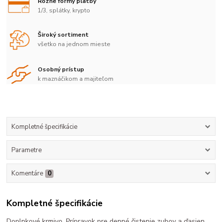
Rôzne formy platby
1/3, splátky, krypto
Široký sortiment
všetko na jednom mieste
Osobný prístup
k maznáčikom a majiteľom
Kompletné špecifikácie
Parametre
Komentáre
0
Kompletné špecifikácie
Doplnkové krmivo. Prípravok pre denné čistenie zubov a ďasien