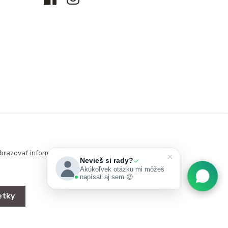
brazovať informácie
Nevieš si rady?
Akúkoľvek otázku mi môžeš
napísať aj sem 😉
etky
Vytvorené na
Eshop-rychlo.sk