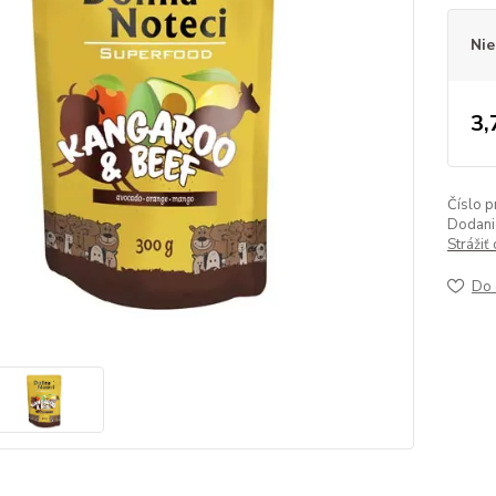
Nie
3,
Číslo p
Dodanie
Strážiť
Do 