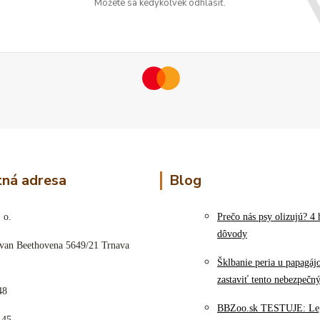
Môžete sa kedykoľvek odhlásiť.
ná adresa
Blog
 o.
Prečo nás psy olizujú? 4 
dôvody
 van Beethovena 5649/21 Trnava
Šklbanie peria u papagáj
zastaviť tento nebezpečn
48
BBZoo.sk TESTUJE: Le
145