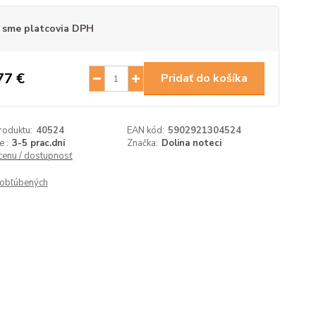
 sme platcovia DPH
77 €
Pridať do košíka
roduktu:
40524
EAN kód:
5902921304524
 :
3-5 prac.dni
Značka:
Dolina noteci
 cenu / dostupnosť
obľúbených