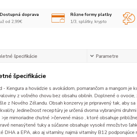
Dostupná doprava
Rôzne formy platby
už od 2,99€
1/3, splátky, krypto
etné špecifikácie
Parametre
tné špecifikácie
d - Kengura a hovädzie s avokádom, pomarančom a mangom je 
aloviny z voľného chovu bez obsahu obilnín. Doplnené o ovocie, z
le z Nového Zélandu. Obsah konzervy je pripravený tak, aby sa 
 kvality. Jedinečnosť receptúry je určená dvoma vybranými druhm
 >je mimoriadne chutné >červené mäso , ktoré obsahuje približ
dravé nenasýtené tuky a súčasne obsahuje vysoké množstvo ľahko
é DHA a EPA, ako aj vitamíny, najmä vitamíny B12 podporujúce n