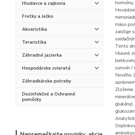
hormóny, 
Hlodavce a zajkovia
Hovädzie 
Fretky a Ježko
mimoriadn
mäso posk
Akvaristika
zaisťuje s
oxidačný
Teraristika
Tento dru
Hlavné zn
Záhradné jazierka
bielkovin
surovín /
Hospodárske zvieratá
Nového Zé
Záhradkárske potreby
správnemu
Zloženie:
Dezinfekčné a Ochranné
minerálne
pomôcky
glukány)
glukozamí
Analytick
Doplnkové
aminokyse
Nepremeškajte novinky, akcie