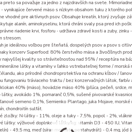
a preto sa považuje za jedno z najzdravších na svete. Mimoriadn
- vynikajúce červené mäso s nízkym obsahom tuku z ktorého pol
e vhodné pre aktívnych psov. Obsahuje kreatín, ktorý zvyšuje z
ytuje alanín, aminokyselinu, ktorá chráni svaly psa pred ich po
právne riadenie krvi, fosforu - udržiava zdravé kosti a zuby, zinku 
m stresom.
h je ideálnou voľbou pre šteňatá, dospelých psov a psov s citli
aky konzerv Superfood: 80% čerstvého mäsa a živočíšnych produ
y najvyššej kvality so stráviteľnosťou nad 95% / receptúra na 
 minerálne látky a vitamíny v ľahko vstrebateľnej forme / morská 
landu, ako prírodné chondroprotektíva na ochranu kĺbov / ľanové
 fungovaniu tráviaceho traktu / bez konzervačných látok, farbív 
 klokan 40% (mäso), hovädzie mäso 40% (pľúca, pečeň, srdce, m
 látky, avokádo 1%, pomaranč 0,5%, sušené pivovarské kvasnice 
, ľanové semeno 0,1%, Semienko Plantago, juka Mojave, morské 
n, chondroitín sulfát.
é zložky: N-látky - 11%, oleje a tuky - 7,5%, popol - 2%, vlákni
 látky: výživové doplnkové látky/kg: vitamín D3 - 450 IU, Vitam
lín) - 49,5 mg, meď (síran meďnatý, pentahydrát) - 0,4 mg, jód 