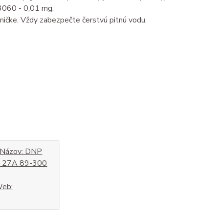
3060 - 0,01 mg.
dničke. Vždy zabezpečte čerstvú pitnú vodu.
: Názov: DNP
wo 27A 89-300
Web: