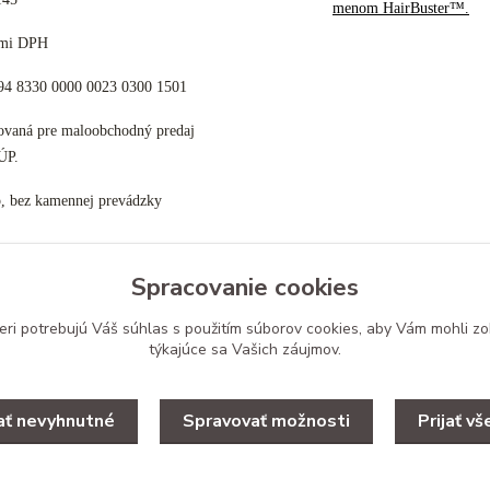
menom HairBuster™.
cami DPH
K94 8330 0000 0023 0300 1501
tovaná pre maloobchodný predaj
ÚP.
p, bez kamennej prevádzky
Spracovanie cookies
eri potrebujú Váš
súhlas
s použitím súborov cookies, aby Vám mohli zo
Upravit zber cookies.
týkajúce sa Vašich záujmov.
jať nevyhnutné
Spravovať možnosti
Prijať vš