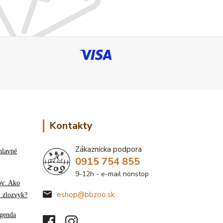
Kontakty
Zákaznícka podpora
hlavné
0915 754 855
9-12h - e-mail nonstop
ov: Ako
eshop@bbzoo.sk
ý zlozvyk?
genda