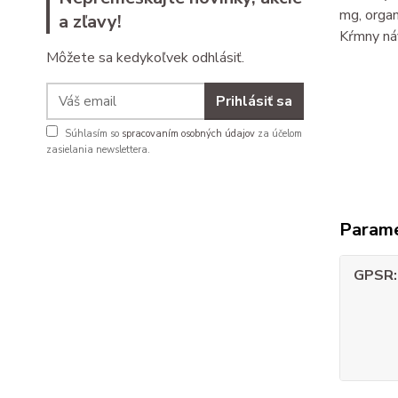
mg, orga
a zľavy!
Kŕmny náv
Môžete sa kedykoľvek odhlásiť.
Prihlásiť sa
Súhlasím so
spracovaním osobných údajov
za účelom
zasielania newslettera.
Param
GPSR