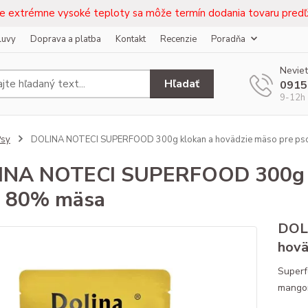
e extrémne vysoké teploty sa môže termín dodania tovaru predľž
luvy
Doprava a platba
Kontakt
Recenzie
Poradňa
Neviet
Hľadať
0915
9-12h 
Psy
DOLINA NOTECI SUPERFOOD 300g klokan a hovädzie mäso pre p
NA NOTECI SUPERFOOD 300g kl
v 80% mäsa
DOL
hovä
Superf
mangom