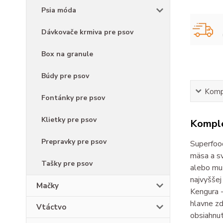
Psia móda
Dávkovače krmiva pre psov
Box na granule
Búdy pre psov
Kompl
Fontánky pre psov
Klietky pre psov
Komple
Prepravky pre psov
Superfoo
mäsa a sv
Tašky pre psov
alebo muš
najvyššej
Mačky
Kengura -
hlavne z
Vtáctvo
obsiahnut