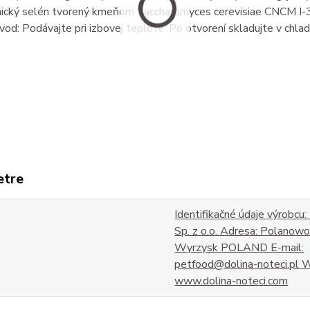
nický selén tvorený kmeňom Saccharomyces cerevisiae CNCM I-
od: Podávajte pri izbovej teplote. Po otvorení skladujte v chla
etre
Identifikačné údaje výrobcu
Sp. z o.o. Adresa: Polano
Wyrzysk POLAND E-mail:
petfood@dolina-noteci.pl 
www.dolina-noteci.com