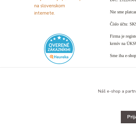
Nie sme plat
Číslo účtu: S
Firma je regis
krmív na ÚKS
Sme iba e-sho
Náš e-shop a partn
Pri
Copyright © 2025 Designed by B&B ZOO