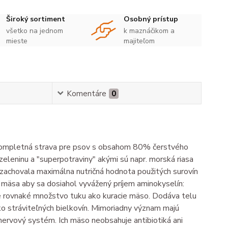
Široký sortiment
Osobný prístup
všetko na jednom
k maznáčikom a
mieste
majiteľom
Komentáre
0
kompletná strava pre psov s obsahom 80% čerstvého
eleninu a "superpotraviny" akými sú napr. morská riasa
zachovala maximálna nutričná hodnota použitých surovín
i mäsa aby sa dosiahol vyvážený príjem aminokyselín:
ne rovnaké množstvo tuku ako kuracie mäso. Dodáva telu
 stráviteľných bielkovín. Mimoriadny význam majú
ervový systém. Ich mäso neobsahuje antibiotiká ani