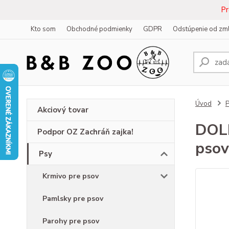
Pr
Kto som
Obchodné podmienky
GDPR
Odstúpenie od zm
Úvod
Akciový tovar
DOLI
Podpor OZ Zachráň zajka!
pso
Psy
Krmivo pre psov
Pamlsky pre psov
Parohy pre psov