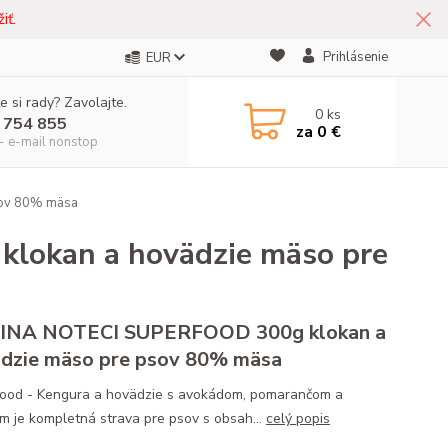
iť.
Prihlásenie
EUR
e si rady? Zavolajte.
0
ks
 754 855
za
0 €
- e-mail nonstop
sov 80% mäsa
okan a hovädzie mäso pre
INA NOTECI SUPERFOOD 300g klokan a
dzie mäso pre psov 80% mäsa
ood - Kengura a hovädzie s avokádom, pomarančom a
 je kompletná strava pre psov s obsah...
celý popis