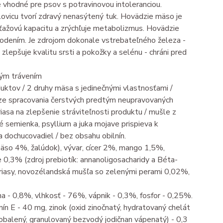
e vhodné pre psov s potravinovou intoleranciou.
ovicu tvorí zdravý nenasýtený tuk. Hovädzie mäso je
áťažovú kapacitu a zrýchľuje metabolizmus. Hovädzie
škodením. Je zdrojom dokonale vstrebateľného železa -
- zlepšuje kvalitu srsti a pokožky a selénu - chráni pred
vým trávením
ktov / 2 druhy mäsa s jedinečnými vlastnosťami /
báze spracovania čerstvých predtým neupravovaných
riasa na zlepšenie stráviteľnosti produktu / mušle z
 semienka, psyllium a juka mojave prispieva k
a dochucovadiel / bez obsahu obilnín.
äso 4%, žalúdok), vývar, cícer 2%, mango 1,5%,
0,3% (zdroj prebiotík: annanoligosacharidy a Béta-
riasy, novozélandská mušľa so zelenými perami 0,02%,
na - 0,8%, vlhkosť - 76%, vápnik - 0,3%, fosfor - 0,25%.
ín E - 40 mg, zinok (oxid zinočnatý, hydratovaný chelát
(obalený, granulovaný bezvodý jodičnan vápenatý) - 0,3