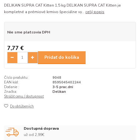
DELIKAN SUPRA CAT Kitten 1,5 kg DELIKAN SUPRA CAT Kitten je
kompletné a prémiové krmivo špeciálne vy...
celý popis
Nie sme platcovia DPH
7,77 €
Pridať do košíka
Číslo produktu:
9048
EAN kód:
8595045402244
Dodanie :
3-5 prac.dni
Značka:
Delikan
Strážiť cenu / dostupnosť
Do obľúbených
Dostupná doprava
už od 2,99€