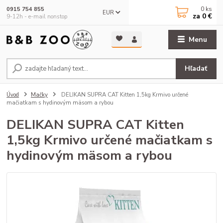
0
ks
0915 754 855
EUR
za
0 €
9-12h - e-mail nonstop
Menu
Hľadať
Úvod
Mačky
DELIKAN SUPRA CAT Kitten 1,5kg Krmivo určené
mačiatkam s hydinovým mäsom a rybou
DELIKAN SUPRA CAT Kitten
1,5kg Krmivo určené mačiatkam s
hydinovým mäsom a rybou