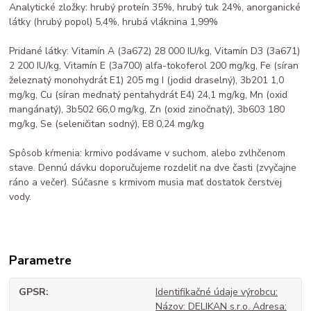
Analytické zložky: hrubý proteín 35%, hrubý tuk 24%, anorganické
látky (hrubý popol) 5,4%, hrubá vláknina 1,99%
Pridané látky: Vitamín A (3a672) 28 000 IU/kg, Vitamín D3 (3a671)
2 200 IU/kg, Vitamín E (3a700) alfa-tokoferol 200 mg/kg, Fe (síran
železnatý monohydrát E1) 205 mg I (jodid draselný), 3b201 1,0
mg/kg, Cu (síran meďnatý pentahydrát E4) 24,1 mg/kg, Mn (oxid
mangánatý), 3b502 66,0 mg/kg, Zn (oxid zinočnatý), 3b603 180
mg/kg, Se (seleničitan sodný), E8 0,24 mg/kg
Spôsob kŕmenia: krmivo podávame v suchom, alebo zvlhčenom
stave. Dennú dávku doporučujeme rozdeliť na dve časti (zvyčajne
ráno a večer). Súčasne s krmivom musia mať dostatok čerstvej
vody.
Parametre
GPSR
Identifikačné údaje výrobcu:
Názov: DELIKAN s.r.o. Adresa: