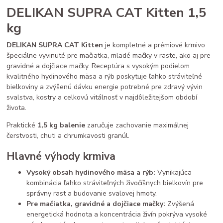
DELIKAN SUPRA CAT Kitten 1,5
kg
DELIKAN SUPRA CAT Kitten
je kompletné a prémiové krmivo
špeciálne vyvinuté pre mačiatka, mladé mačky v raste, ako aj pre
gravidné a dojčiace mačky. Receptúra s vysokým podielom
kvalitného hydinového mäsa a rýb poskytuje ľahko stráviteľné
bielkoviny a zvýšenú dávku energie potrebné pre zdravý vývin
svalstva, kostry a celkovú vitálnosť v najdôležitejšom období
života.
Praktické
1,5 kg balenie
zaručuje zachovanie maximálnej
čerstvosti, chuti a chrumkavosti granúl.
Hlavné výhody krmiva
Vysoký obsah hydinového mäsa a rýb:
Vynikajúca
kombinácia ľahko stráviteľných živočíšnych bielkovín pre
správny rast a budovanie svalovej hmoty.
Pre mačiatka, gravidné a dojčiace mačky:
Zvýšená
energetická hodnota a koncentrácia živín pokrýva vysoké