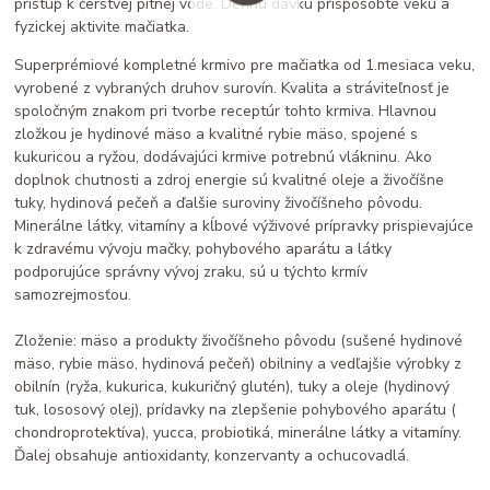
prístup k čerstvej pitnej vode. Dennú dávku prispôsobte veku a
fyzickej aktivite mačiatka.
Superprémiové kompletné krmivo pre mačiatka od 1.mesiaca veku,
vyrobené z vybraných druhov surovín. Kvalita a stráviteľnosť je
spoločným znakom pri tvorbe receptúr tohto krmiva. Hlavnou
zložkou je hydinové mäso a kvalitné rybie mäso, spojené s
kukuricou a ryžou, dodávajúci krmive potrebnú vlákninu. Ako
doplnok chutnosti a zdroj energie sú kvalitné oleje a živočíšne
tuky, hydinová pečeň a ďalšie suroviny živočíšneho pôvodu.
Minerálne látky, vitamíny a kĺbové výživové prípravky prispievajúce
k zdravému vývoju mačky, pohybového aparátu a látky
podporujúce správny vývoj zraku, sú u týchto krmív
samozrejmosťou.
Zloženie: mäso a produkty živočíšneho pôvodu (sušené hydinové
mäso, rybie mäso, hydinová pečeň) obilniny a vedľajšie výrobky z
obilnín (ryža, kukurica, kukuričný glutén), tuky a oleje (hydinový
tuk, lososový olej), prídavky na zlepšenie pohybového aparátu (
chondroprotektíva), yucca, probiotiká, minerálne látky a vitamíny.
Ďalej obsahuje antioxidanty, konzervanty a ochucovadlá.