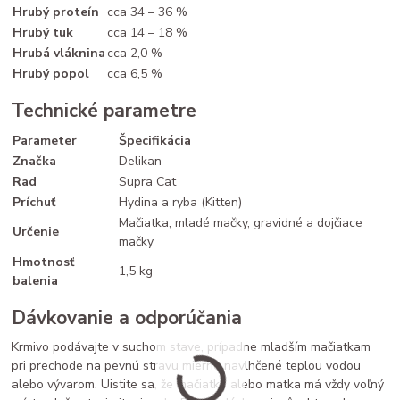
Hrubý proteín
cca 34 – 36 %
Hrubý tuk
cca 14 – 18 %
Hrubá vláknina
cca 2,0 %
Hrubý popol
cca 6,5 %
Technické parametre
Parameter
Špecifikácia
Značka
Delikan
Rad
Supra Cat
Príchuť
Hydina a ryba (Kitten)
Mačiatka, mladé mačky, gravidné a dojčiace
Určenie
mačky
Hmotnosť
1,5 kg
balenia
Dávkovanie a odporúčania
Krmivo podávajte v suchom stave, prípadne mladším mačiatkam
pri prechode na pevnú stravu mierne navlhčené teplou vodou
alebo vývarom. Uistite sa, že mačiatko alebo matka má vždy voľný