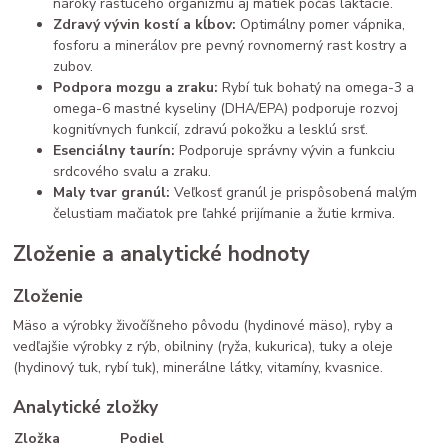
nároky rastúceho organizmu aj matiek počas laktácie.
Zdravý vývin kostí a kĺbov:
Optimálny pomer vápnika,
fosforu a minerálov pre pevný rovnomerný rast kostry a
zubov.
Podpora mozgu a zraku:
Rybí tuk bohatý na omega-3 a
omega-6 mastné kyseliny (DHA/EPA) podporuje rozvoj
kognitívnych funkcií, zdravú pokožku a lesklú srsť.
Esenciálny taurín:
Podporuje správny vývin a funkciu
srdcového svalu a zraku.
Maly tvar granúl:
Veľkosť granúl je prispôsobená malým
čelustiam mačiatok pre ľahké prijímanie a žutie krmiva.
Zloženie a analytické hodnoty
Zloženie
Mäso a výrobky živočíšneho pôvodu (hydinové mäso), ryby a
vedľajšie výrobky z rýb, obilniny (ryža, kukurica), tuky a oleje
(hydinový tuk, rybí tuk), minerálne látky, vitamíny, kvasnice.
Analytické zložky
Zložka
Podiel