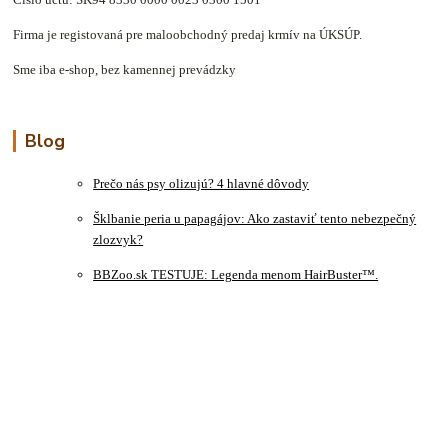
Číslo účtu: SK94 8330 0000 0023 0300 1501
Firma je registovaná pre maloobchodný predaj krmív na ÚKSÚP.
Sme iba e-shop, bez kamennej prevádzky
Blog
Prečo nás psy olizujú? 4 hlavné dôvody
Šklbanie peria u papagájov: Ako zastaviť tento nebezpečný
zlozvyk?
BBZoo.sk TESTUJE: Legenda menom HairBuster™.