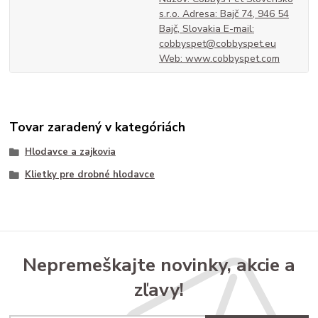
s.r.o. Adresa: Bajč 74, 946 54
Bajč, Slovakia E-mail:
cobbyspet@cobbyspet.eu
Web: www.cobbyspet.com
Tovar zaradený v kategóriách
Hlodavce a zajkovia
Klietky pre drobné hlodavce
Nepremeškajte novinky, akcie a
zľavy!