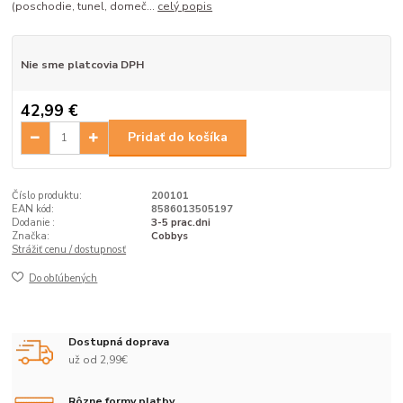
(poschodie, tunel, domeč...
celý popis
Nie sme platcovia DPH
42,99 €
Pridať do košíka
Číslo produktu:
200101
EAN kód:
8586013505197
Dodanie :
3-5 prac.dni
Značka:
Cobbys
Strážiť cenu / dostupnosť
Do obľúbených
Dostupná doprava
už od 2,99€
Rôzne formy platby