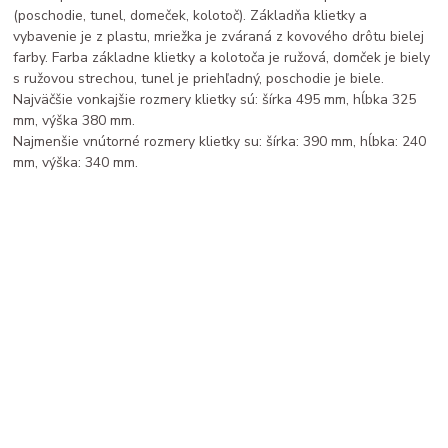
(poschodie, tunel, domeček, kolotoč). Základňa klietky a
vybavenie je z plastu, mriežka je zváraná z kovového drôtu bielej
farby. Farba základne klietky a kolotoča je ružová, domček je biely
s ružovou strechou, tunel je priehľadný, poschodie je biele.
Najväčšie vonkajšie rozmery klietky sú: šírka 495 mm, hĺbka 325
mm, výška 380 mm.
Najmenšie vnútorné rozmery klietky su: šírka: 390 mm, hĺbka: 240
mm, výška: 340 mm.