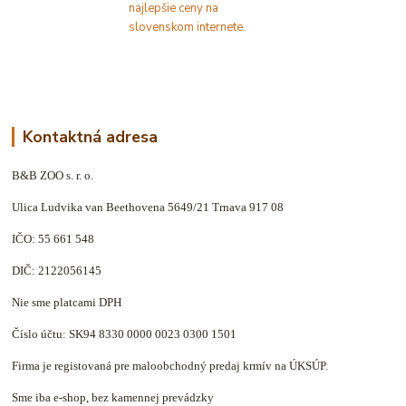
Kontaktná adresa
B&B ZOO s. r. o.
Ulica Ludvika van Beethovena 5649/21 Trnava 917 08
IČO: 55 661 548
DIČ: 2122056145
Nie sme platcami DPH
Číslo účtu: SK94 8330 0000 0023 0300 1501
Firma je registovaná pre maloobchodný predaj krmív na ÚKSÚP.
Sme iba e-shop, bez kamennej prevádzky