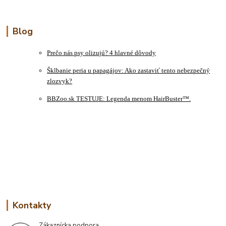
Blog
Prečo nás psy olizujú? 4 hlavné dôvody
Šklbanie peria u papagájov: Ako zastaviť tento nebezpečný
zlozvyk?
BBZoo.sk TESTUJE: Legenda menom HairBuster™.
Kontakty
Zákaznícka podpora