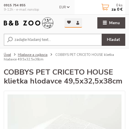
0
ks
0915 754 855
EUR
za
0 €
9-12h - e-mail nonstop
Menu
Hľadať
Úvod
Hlodavce a zajkovia
COBBYS PET CRICETO HOUSE klietka
hlodavce 49,5x32,5x38cm
COBBYS PET CRICETO HOUSE
klietka hlodavce 49,5x32,5x38cm