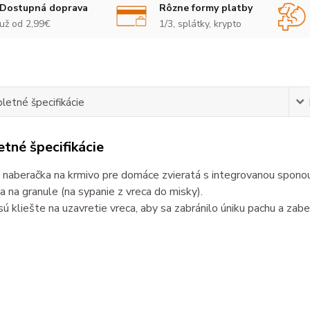
Dostupná doprava
Rôzne formy platby
už od 2,99€
1/3, splátky, krypto
etné špecifikácie
tné špecifikácie
 naberačka na krmivo pre domáce zvieratá s integrovanou spono
 na granule (na sypanie z vreca do misky).
sú kliešte na uzavretie vreca, aby sa zabránilo úniku pachu a zab