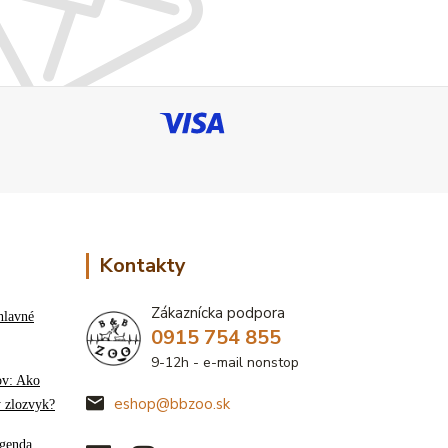
Kontakty
Zákaznícka podpora
hlavné
0915 754 855
9-12h - e-mail nonstop
ov: Ako
eshop@bbzoo.sk
ý zlozvyk?
genda