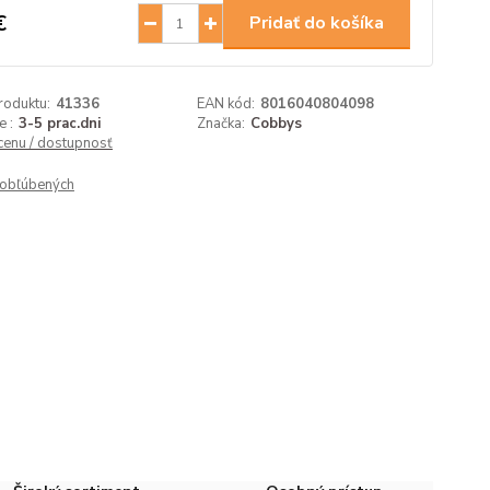
€
Pridať do košíka
roduktu:
41336
EAN kód:
8016040804098
 :
3-5 prac.dni
Značka:
Cobbys
 cenu / dostupnosť
obľúbených