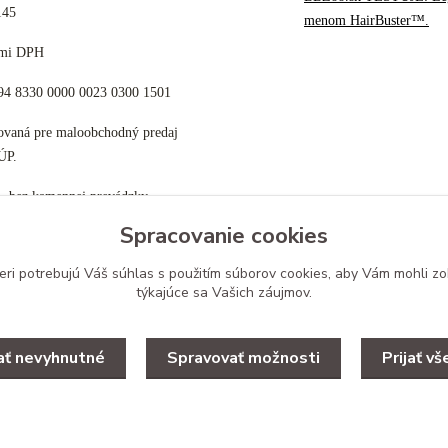
145
menom HairBuster™.
cami DPH
K94 8330 0000 0023 0300 1501
tovaná pre maloobchodný predaj
ÚP.
p, bez kamennej prevádzky
Spracovanie cookies
eri potrebujú Váš
súhlas
s použitím súborov cookies, aby Vám mohli zo
týkajúce sa Vašich záujmov.
Upravit zber cookies.
jať nevyhnutné
Spravovať možnosti
Prijať vš