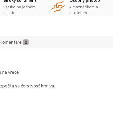
Široký sortiment
Osobný prístup
všetko na jednom
k maznáčikom a
mieste
majiteľom
Komentáre
0
u na vrece
ezpečila sa čerstvosť krmiva.