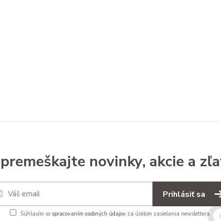
premeškajte novinky, akcie a zľa
Prihlásiť sa
Súhlasím so
spracovaním osobných údajov
za účelom zasielania newslettera.