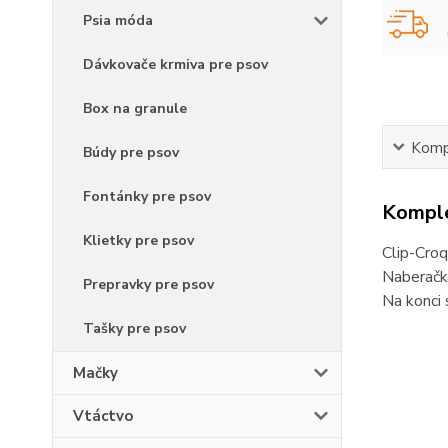
Psia móda
Dávkovače krmiva pre psov
Box na granule
Kompl
Búdy pre psov
Fontánky pre psov
Komple
Klietky pre psov
Clip-Croq
Naberačka
Prepravky pre psov
Na konci 
Tašky pre psov
Mačky
Vtáctvo