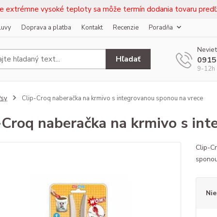
e extrémne vysoké teploty sa môže termín dodania tovaru predľž
luvy
Doprava a platba
Kontakt
Recenzie
Poradňa
Neviet
Hľadať
0915
9-12h 
Psy
Clip-Croq naberačka na krmivo s integrovanou sponou na vrece
-Croq naberačka na krmivo s in
Clip-C
sponou
Nie