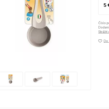
5 
Číslo p
Dodanie
Strážiť
Do 