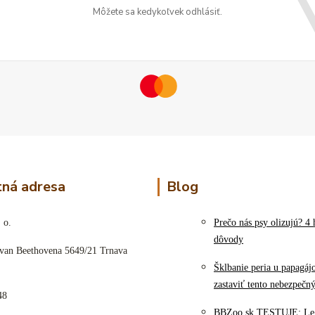
Môžete sa kedykoľvek odhlásiť.
ná adresa
Blog
 o.
Prečo nás psy olizujú? 4 
dôvody
 van Beethovena 5649/21 Trnava
Šklbanie peria u papagáj
zastaviť tento nebezpečn
48
BBZoo.sk TESTUJE: Le