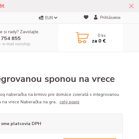
iť.
Prihlásenie
EUR
e si rady? Zavolajte.
0
ks
 754 855
za
0 €
- e-mail nonstop
tegrovanou sponou na vrece
roq naberačka na krmivo pre domáce zvieratá s integrovanou
 na vrece Naberačka na gra...
celý popis
 sme platcovia DPH