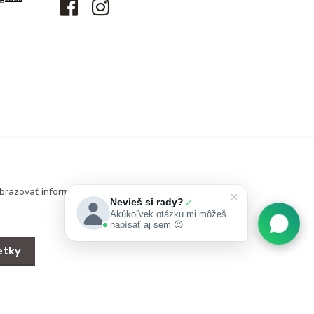
brazovať informácie
Nevieš si rady?
Akúkoľvek otázku mi môžeš
napísať aj sem 😉
etky
Vytvorené na
Eshop-rychlo.sk