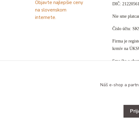
DIČ: 2122056
Nie sme plat
Číslo účtu: S
Firma je regis
krmív na ÚKS
Sme iba e-sho
Náš e-shop a partn
Pri
Copyright © 2025 Designed by B&B ZOO