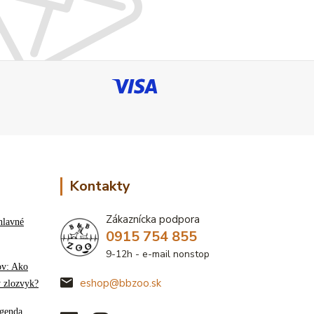
Kontakty
Zákaznícka podpora
hlavné
0915 754 855
9-12h - e-mail nonstop
ov: Ako
eshop@bbzoo.sk
ý zlozvyk?
genda