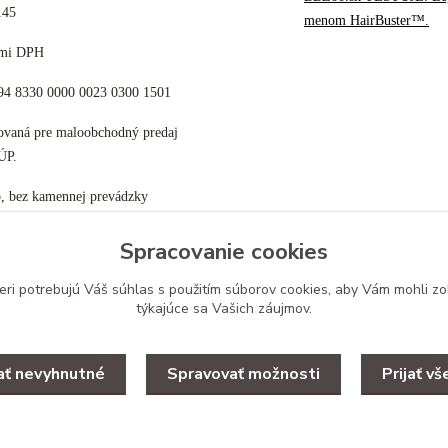
145
menom HairBuster™.
cami DPH
K94 8330 0000 0023 0300 1501
tovaná pre maloobchodný predaj
ÚP.
p, bez kamennej prevádzky
Spracovanie cookies
eri potrebujú Váš
súhlas
s použitím súborov cookies, aby Vám mohli zo
týkajúce sa Vašich záujmov.
Upravit zber cookies.
jať nevyhnutné
Spravovať možnosti
Prijať vš