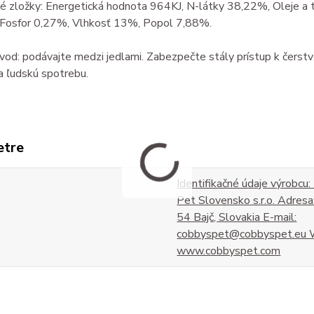
ké zložky: Energetická hodnota 964KJ, N-látky 38,22%, Oleje a
Fosfor 0,27%, Vlhkosť 13%, Popol 7,88%.
od: podávajte medzi jedlami. Zabezpečte stály prístup k čerstve
a ľudskú spotrebu.
etre
Identifikačné údaje výrobcu
Pet Slovensko s.r.o. Adresa
54 Bajč, Slovakia E-mail:
cobbyspet@cobbyspet.eu 
www.cobbyspet.com