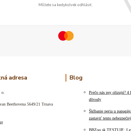
Môžete sa kedykoľvek odhlásiť.
ná adresa
Blog
 o.
Prečo nás psy olizujú? 4 
dôvody
 van Beethovena 5649/21 Trnava
Šklbanie peria u papagáj
zastaviť tento nebezpečn
48
BBZoo.sk TESTUJE: Le