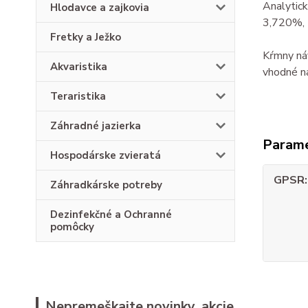
Analytic
Hlodavce a zajkovia
3,720%, 
Fretky a Ježko
Kŕmny náv
Akvaristika
vhodné n
Teraristika
Záhradné jazierka
Param
Hospodárske zvieratá
GPSR
Záhradkárske potreby
Dezinfekčné a Ochranné
pomôcky
Nepremeškajte novinky, akcie