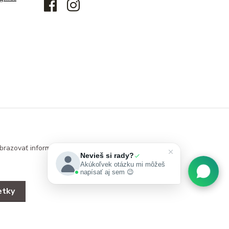
brazovať informácie
Nevieš si rady?
Akúkoľvek otázku mi môžeš
napísať aj sem 😉
etky
Vytvorené na
Eshop-rychlo.sk