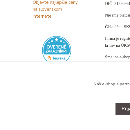
DIČ: 2122056
Nie sme plat
Číslo účtu: S
Firma je regis
krmív na ÚKS
Sme iba e-sho
Náš e-shop a partn
Pri
Copyright © 2025 Designed by B&B ZOO