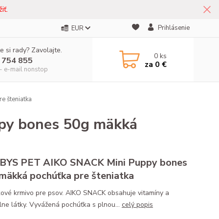
iť.
Prihlásenie
EUR
e si rady? Zavolajte.
0
ks
 754 855
za
0 €
- e-mail nonstop
 šteniatka
y bones 50g mäkká
BYS PET AIKO SNACK Mini Puppy bones
mäkká pochúťka pre šteniatka
ové krmivo pre psov. AIKO SNACK obsahuje vitamíny a
lne látky. Vyvážená pochúťka s plnou...
celý popis