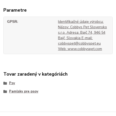
Parametre
GPSR
Identifikačné údaje výrobcu:
Názov: Cobbys Pet Slovensko
s.r.o. Adresa: Bajč 74, 946 54
Bajč, Slovakia E-mail:
cobbyspet@cobbyspet.eu
Web: www.cobbyspet.com
Tovar zaradený v kategóriách
Psy
Pamlsky pre psov