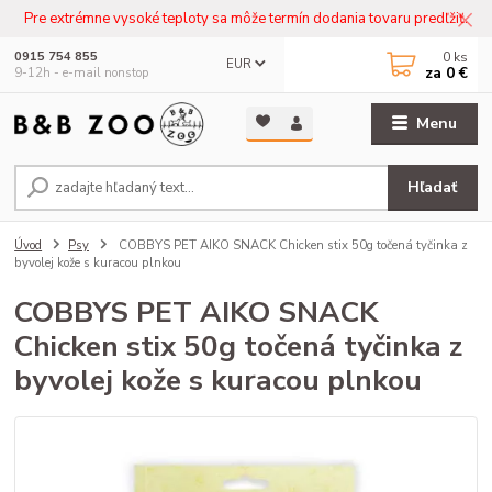
Pre extrémne vysoké teploty sa môže termín dodania tovaru predľžiť.
0
ks
0915 754 855
EUR
za
0 €
9-12h - e-mail nonstop
Menu
Hľadať
Úvod
Psy
COBBYS PET AIKO SNACK Chicken stix 50g točená tyčinka z
byvolej kože s kuracou plnkou
COBBYS PET AIKO SNACK
Chicken stix 50g točená tyčinka z
byvolej kože s kuracou plnkou