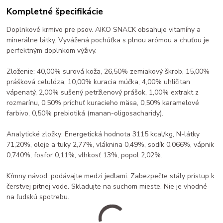
Kompletné špecifikácie
Doplnkové krmivo pre psov. AIKO SNACK obsahuje vitamíny a
minerálne látky. Vyvážená pochúťka s plnou arómou a chuťou je
perfektným doplnkom výživy.
Zloženie: 40,00% surová koža, 26,50% zemiakový škrob, 15,00%
prášková celulóza, 10,00% kuracia múčka, 4,00% uhličitan
vápenatý, 2,00% sušený petržlenový prášok, 1,00% extrakt z
rozmarínu, 0,50% príchuť kuracieho mäsa, 0,50% karamelové
farbivo, 0,50% prebiotiká (manan-oligosacharidy).
Analytické zložky: Energetická hodnota 3115 kcal/kg, N-látky
71,20%, oleje a tuky 2,77%, vláknina 0,49%, sodík 0,066%, vápnik
0,740%, fosfor 0,11%, vlhkosť 13%, popol 2,02%.
Kŕmny návod: podávajte medzi jedlami. Zabezpečte stály prístup k
čerstvej pitnej vode. Skladujte na suchom mieste. Nie je vhodné
na ľudskú spotrebu.