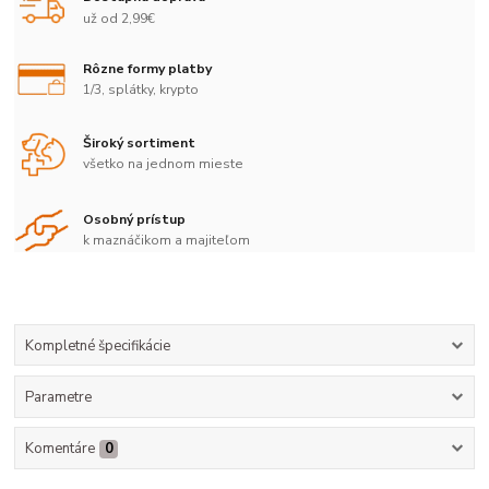
už od 2,99€
Rôzne formy platby
1/3, splátky, krypto
Široký sortiment
všetko na jednom mieste
Osobný prístup
k maznáčikom a majiteľom
Kompletné špecifikácie
Parametre
Komentáre
0