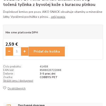
točená tyčinka z byvolej kože s kuracou plnkou
Doplnkové krmivo pre psov. AIKO SNACK obsahuje vitamíny a minerálne
látky. Vyvážená pochúťka s plnou...
celý popis
Nie sme platcovia DPH
2,59 €
Pridať do košíka
Číslo produktu:
41458
EAN kód:
8586020722068
Dodanie :
3-5 prac.dni
Značka:
COBBYS PET
Strážiť cenu / dostupnosť
Do obľúbených
Dostupná doprava