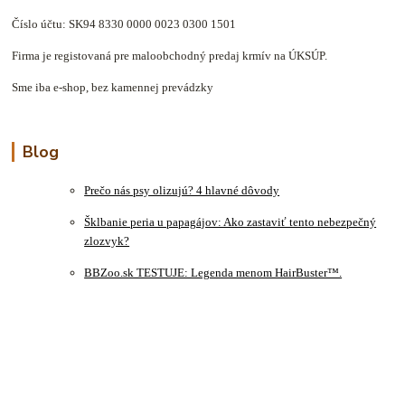
Číslo účtu: SK94 8330 0000 0023 0300 1501
Firma je registovaná pre maloobchodný predaj krmív na ÚKSÚP.
Sme iba e-shop, bez kamennej prevádzky
Blog
Prečo nás psy olizujú? 4 hlavné dôvody
Šklbanie peria u papagájov: Ako zastaviť tento nebezpečný
zlozvyk?
BBZoo.sk TESTUJE: Legenda menom HairBuster™.