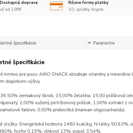
Dostupná doprava
Rôzne formy platby
už od 2,99€
1/3, splátky, krypto
etné špecifikácie
Parametre
tné špecifikácie
é krmivo pre psov. AIKO SNACK obsahuje vitamíny a minerálne l
ým doplnkom výživy.
: 36,50% zemiakový škrob, 15,00% želatína, 15,00 prášková cel
 vápenatý, 2,00% sušený petržlenový prášok, 1,00% extrakt z roz
amelové farbivo, 0,50% prebiotiká (mannan-oligosacharidy).
é zložky: Energetická hodnota 2480 kcal/kg, N-látky 50,63%, o
,480%, fosfor 0,19%, vlhkosť 13%, popol 3,54%.