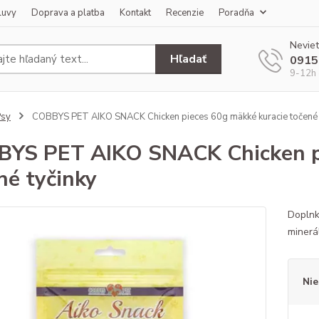
luvy
Doprava a platba
Kontakt
Recenzie
Poradňa
Neviet
Hľadať
0915
9-12h 
Psy
COBBYS PET AIKO SNACK Chicken pieces 60g mäkké kuracie točené 
YS PET AIKO SNACK Chicken pi
né tyčinky
Doplnk
minerá
Nie