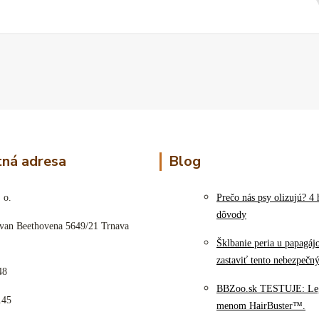
ná adresa
Blog
 o.
Prečo nás psy olizujú? 4 
dôvody
 van Beethovena 5649/21 Trnava
Šklbanie peria u papagáj
zastaviť tento nebezpečn
48
BBZoo.sk TESTUJE: Le
145
menom HairBuster™.