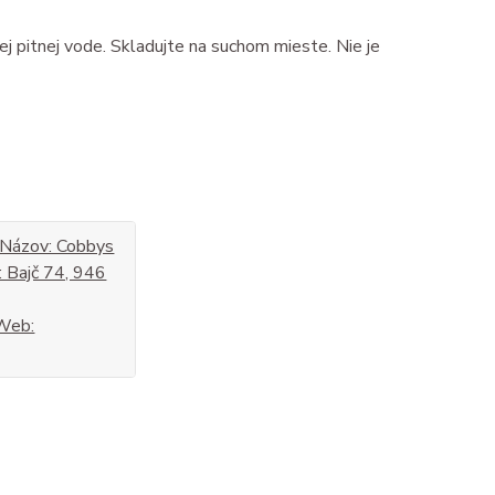
j pitnej vode. Skladujte na suchom mieste. Nie je
: Názov: Cobbys
: Bajč 74, 946
Web: