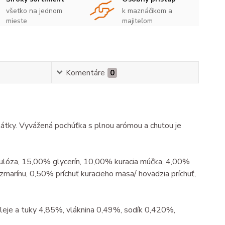
všetko na jednom
k maznáčikom a
mieste
majiteľom
Komentáre
0
átky. Vyvážená pochúťka s plnou arómou a chuťou je
ulóza, 15,00% glycerín, 10,00% kuracia múčka, 4,00%
marínu, 0,50% príchuť kuracieho mäsa/ hovädzia príchuť,
leje a tuky 4,85%, vláknina 0,49%, sodík 0,420%,