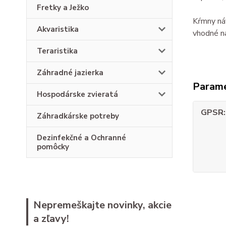
Fretky a Ježko
Kŕmny náv
Akvaristika
vhodné n
Teraristika
Záhradné jazierka
Param
Hospodárske zvieratá
GPSR
Záhradkárske potreby
Dezinfekčné a Ochranné
pomôcky
Nepremeškajte novinky, akcie
a zľavy!