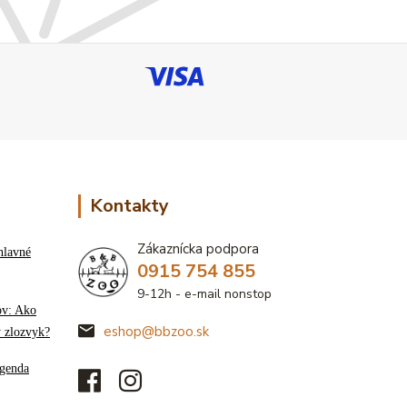
Kontakty
Zákaznícka podpora
hlavné
0915 754 855
9-12h - e-mail nonstop
ov: Ako
eshop@bbzoo.sk
ý zlozvyk?
genda