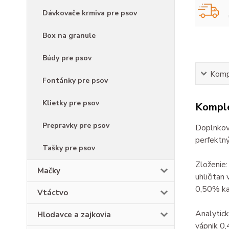
Dávkovače krmiva pre psov
Box na granule
Búdy pre psov
Kompl
Fontánky pre psov
Klietky pre psov
Komple
Prepravky pre psov
Doplnkov
perfektn
Tašky pre psov
Zloženie
Mačky
uhličitan
0,50% kar
Vtáctvo
Analytick
Hlodavce a zajkovia
vápnik 0