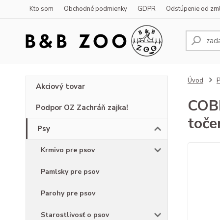
Kto som
Obchodné podmienky
GDPR
Odstúpenie od zm
Úvod
Akciový tovar
COBB
Podpor OZ Zachráň zajka!
toče
Psy
Krmivo pre psov
Pamlsky pre psov
Parohy pre psov
Starostlivosť o psov