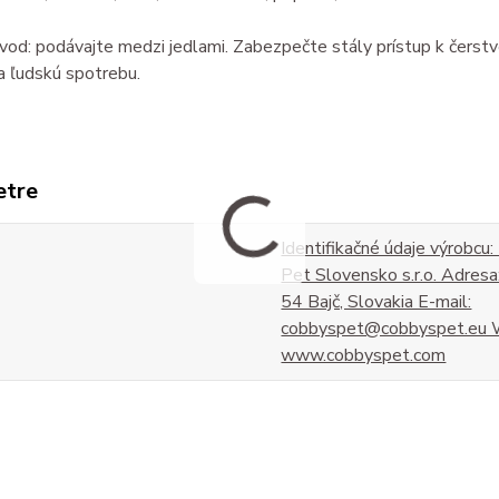
od: podávajte medzi jedlami. Zabezpečte stály prístup k čerstve
a ľudskú spotrebu.
etre
Identifikačné údaje výrobcu
Pet Slovensko s.r.o. Adresa
54 Bajč, Slovakia E-mail:
cobbyspet@cobbyspet.eu 
www.cobbyspet.com