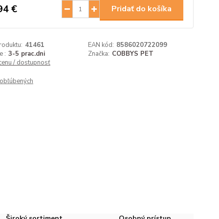
94 €
Pridať do košíka
roduktu:
41461
EAN kód:
8586020722099
 :
3-5 prac.dni
Značka:
COBBYS PET
 cenu / dostupnosť
obľúbených
Široký sortiment
Osobný prístup