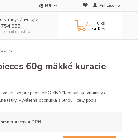
Prihlásenie
EUR
e si rady? Zavolajte.
0
ks
 754 855
za
0 €
- e-mail nonstop
tyčinky
eces 60g mäkké kuracie
ové krmivo pre psov. AIKO SNACK obsahuje vitamíny a
lne látky. Vyvážená pochúťka s plnou...
celý popis
 sme platcovia DPH