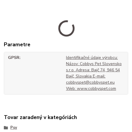
Parametre
GPSR
Identifikačné údaje výrobcu:
Názov: Cobbys Pet Slovensko
s.r.o. Adresa: Bajč 74, 946 54
Bajč, Slovakia E-mail:
cobbyspet@cobbyspet.eu
Web: www.cobbyspet.com
Tovar zaradený v kategóriách
Psy