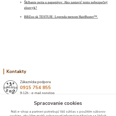
Šklbanie peria u papagájov: Ako zastaviť tento nebezpečný
zlozvyk?
BBZoo.sk TESTUJE: Legenda menom HairBuster™.
Kontakty
Zákaznícka podpora
0915 754 855
9-12h - e-mail nonstop
Spracovanie cookies
eshop@bbzoo.sk
Náš e-shop a partneri potrebujú Váš
súhlas
s použitím súborov
cookies, aby Vám mohli zobrazovať informácie týkajúce sa Vašich