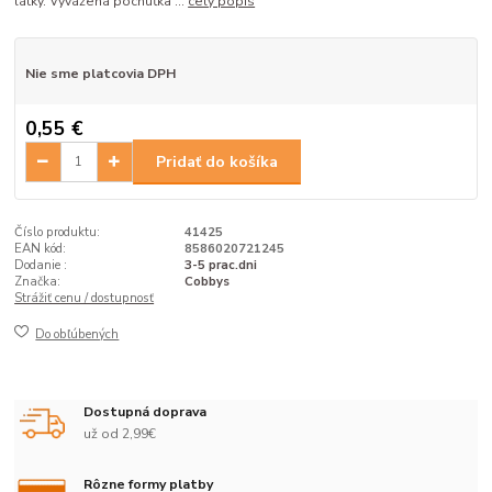
látky. Vyvážená pochúťka ...
celý popis
Nie sme platcovia DPH
0,55 €
Pridať do košíka
Číslo produktu:
41425
EAN kód:
8586020721245
Dodanie :
3-5 prac.dni
Značka:
Cobbys
Strážiť cenu / dostupnosť
Do obľúbených
Dostupná doprava
už od 2,99€
Rôzne formy platby