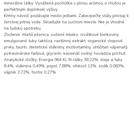
minerálne látky. Vyvážená pochúťka s plnou arómou a chuťou je
perfektným doplnkom výživy.
Kŕmny návod: podávajte medzi jedlami. Zabezpečte stály prístup k
čerstvej pitnej vode. Skladujte na suchom mieste. Nie je vhodné
na ľudskú spotrebu.
Zloženie: mletá pšenica, sušené mlieko, srvátkové bielkoviny,
emulgované tuky, laktóza, rastlinný extrakt, organické stopové
prvky, taurín, dietetické vlákniny, multivitamíny, uhličitan vápenatý,
potravinárske farbivá, glycerín, kazeinát sodný, hovädzia príchuť.
Analytické zložky: Energia 964 KJ, N-látky 38,22%, oleje a tuky
8,4%, vláknina 0,49%, popol 7,88%, vlhkosť 13%, sodík 0,083%,
vápnik 3,72%, fosfor 0,27%.