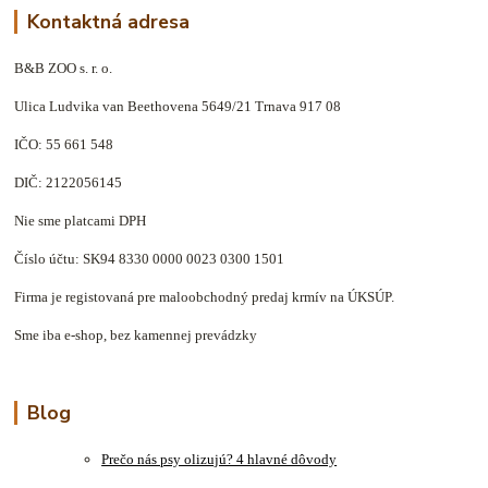
Kontaktná adresa
B&B ZOO s. r. o.
Ulica Ludvika van Beethovena 5649/21 Trnava 917 08
IČO: 55 661 548
DIČ: 2122056145
Nie sme platcami DPH
Číslo účtu: SK94 8330 0000 0023 0300 1501
Firma je registovaná pre maloobchodný predaj krmív na ÚKSÚP.
Sme iba e-shop, bez kamennej prevádzky
Blog
Prečo nás psy olizujú? 4 hlavné dôvody