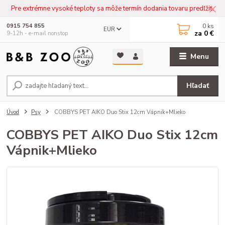
Pre extrémne vysoké teploty sa môže termín dodania tovaru predľžiť.
0
ks
0915 754 855
EUR
za
0 €
9-12h - e-mail nonstop
Menu
Hľadať
Úvod
Psy
COBBYS PET AIKO Duo Stix 12cm Vápnik+Mlieko
COBBYS PET AIKO Duo Stix 12cm
Vápnik+Mlieko