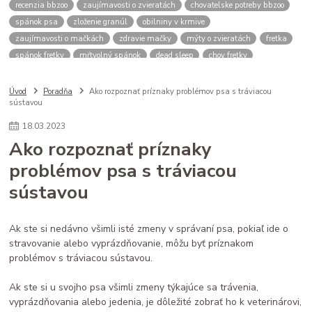
recenzia bbzoo
zaujímavosti o zvieratách
chovatelske potreby bbzoo
spánok psa
zloženie granúl
obilniny v krmive
zaujímavosti o mačkách
zdravie mačky
mýty o zvieratách
fretka
spánok fretky
mŕtvolný spánok
dead sleep
chov fretky
postroj pre psa
správanie psa
spomalovacia miska
bbzoo radi
ako zmerať psa
meranie náhubku
náhubok pre psa
Úvod
Poradňa
​Ako rozpoznať príznaky problémov psa s tráviacou
sústavou
veľkosť náhubku
kožený náhubok
plastový náhubok
dĺžka ňufáku
zmena času
zimný čas
letný čas
psy a mačky rutina
18
.
03
.
2023
stres u zvierat
spánok mačky
cirkadiánny rytmus
​Ako rozpoznať príznaky
pivovarské kvasnice
srsť pes
imunita zviera
problémov psa s tráviacou
Saccharomyces cerevisiae
B vitamíny
doplnky pre zvieratá
sústavou
zdravé trávenie
ako čítať obaly
kvalitné granule pre psa
krmivo pre psa
analytické zložky
proteín v granulách
mačacie kŕmenie
mačacie fúzy
mačací spánok
mačacia hygiena
Ak ste si nedávno všimli isté zmeny v správaní psa, pokiaľ ide o
starostlivosť o mačku
stravovanie alebo vyprázdňovanie, môžu byť príznakom
problémov s tráviacou sústavou.
Ak ste si u svojho psa všimli zmeny týkajúce sa trávenia,
vyprázdňovania alebo jedenia, je dôležité zobrať ho k veterinárovi,