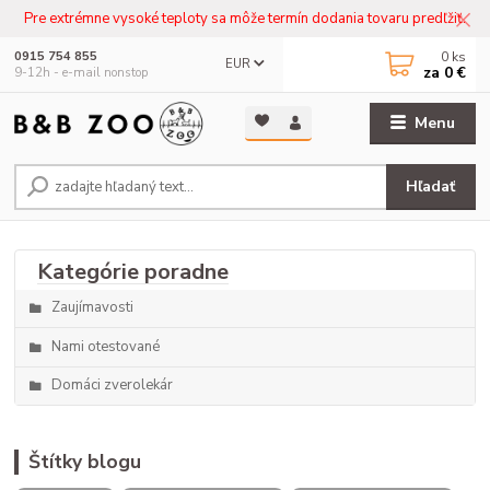
Pre extrémne vysoké teploty sa môže termín dodania tovaru predľžiť.
0
ks
0915 754 855
EUR
za
0 €
9-12h - e-mail nonstop
Menu
Hľadať
Zaujímavosti
Nami otestované
Domáci zverolekár
Štítky blogu