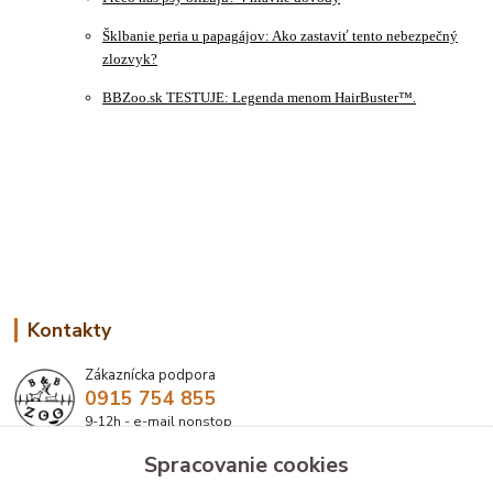
Šklbanie peria u papagájov: Ako zastaviť tento nebezpečný
zlozvyk?
BBZoo.sk TESTUJE: Legenda menom HairBuster™.
Kontakty
Zákaznícka podpora
0915 754 855
9-12h - e-mail nonstop
Spracovanie cookies
eshop@bbzoo.sk