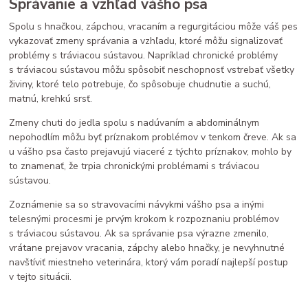
Správanie a vzhľad vášho psa
Spolu s hnačkou, zápchou, vracaním a regurgitáciou môže váš pes
vykazovať zmeny správania a vzhľadu, ktoré môžu signalizovať
problémy s tráviacou sústavou. Napríklad chronické problémy
s tráviacou sústavou môžu spôsobiť neschopnosť vstrebať všetky
živiny, ktoré telo potrebuje, čo spôsobuje chudnutie a suchú,
matnú, krehkú srsť.
Zmeny chuti do jedla spolu s nadúvaním a abdominálnym
nepohodlím môžu byť príznakom problémov v tenkom čreve. Ak sa
u vášho psa často prejavujú viaceré z týchto príznakov, mohlo by
to znamenať, že trpia chronickými problémami s tráviacou
sústavou.
Zoznámenie sa so stravovacími návykmi vášho psa a inými
telesnými procesmi je prvým krokom k rozpoznaniu problémov
s tráviacou sústavou. Ak sa správanie psa výrazne zmenilo,
vrátane prejavov vracania, zápchy alebo hnačky, je nevyhnutné
navštíviť miestneho veterinára, ktorý vám poradí najlepší postup
v tejto situácii.