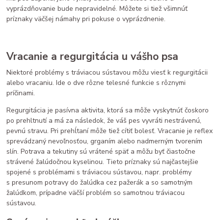
vyprázdňovanie bude nepravidelné. Môžete si tiež všimnúť
príznaky väčšej námahy pri pokuse o vyprázdnenie.
Vracanie a regurgitácia u vášho psa
Niektoré problémy s tráviacou sústavou môžu viesť k regurgitácii
alebo vracaniu. Ide o dve rôzne telesné funkcie s rôznymi
príčinami.
Regurgitácia je pasívna aktivita, ktorá sa môže vyskytnúť čoskoro
po prehltnutí a má za následok, že váš pes vyvráti nestrávenú,
pevnú stravu. Pri prehĺtaní môže tiež cítiť bolesť. Vracanie je reflex
sprevádzaný nevoľnosťou, grganím alebo nadmerným tvorením
slín. Potrava a tekutiny sú vrátené späť a môžu byť čiastočne
strávené žalúdočnou kyselinou. Tieto príznaky sú najčastejšie
spojené s problémami s tráviacou sústavou, napr. problémy
s presunom potravy do žalúdka cez pažerák a so samotným
žalúdkom, prípadne väčší problém so samotnou tráviacou
sústavou.