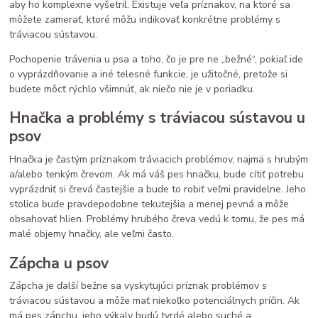
aby ho komplexne vyšetril. Existuje veľa príznakov, na ktoré sa
môžete zamerať, ktoré môžu indikovať konkrétne problémy s
tráviacou sústavou.
Pochopenie trávenia u psa a toho, čo je pre ne „bežné“, pokiaľ ide
o vyprázdňovanie a iné telesné funkcie, je užitočné, pretože si
budete môcť rýchlo všimnúť, ak niečo nie je v poriadku.
Hnačka a problémy s tráviacou sústavou u
psov
Hnačka je častým príznakom tráviacich problémov, najmä s hrubým
a/alebo tenkým črevom. Ak má váš pes hnačku, bude cítiť potrebu
vyprázdniť si črevá častejšie a bude to robiť veľmi pravidelne. Jeho
stolica bude pravdepodobne tekutejšia a menej pevná a môže
obsahovať hlien. Problémy hrubého čreva vedú k tomu, že pes má
malé objemy hnačky, ale veľmi často.
Zápcha u psov
Zápcha je ďalší bežne sa vyskytujúci príznak problémov s
tráviacou sústavou a môže mať niekoľko potenciálnych príčin. Ak
má pes zápchu, jeho výkaly budú tvrdé alebo suché a