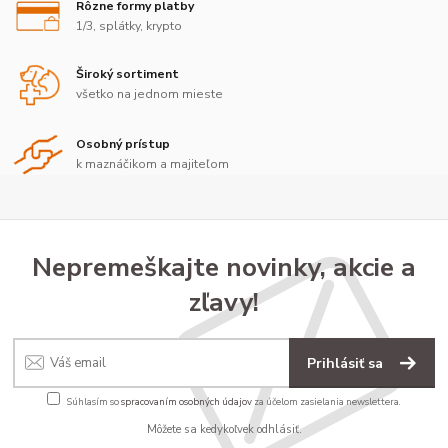
Rôzne formy platby
1/3, splátky, krypto
Široký sortiment
všetko na jednom mieste
Osobný prístup
k maznáčikom a majiteľom
Nepremeškajte novinky, akcie a
zľavy!
Prihlásiť sa
Súhlasím so
spracovaním osobných údajov
za účelom zasielania newslettera.
Môžete sa kedykoľvek odhlásiť.