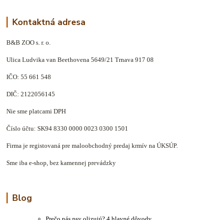
Kontaktná adresa
B&B ZOO s. r. o.
Ulica Ludvika van Beethovena 5649/21 Trnava 917 08
IČO: 55 661 548
DIČ: 2122056145
Nie sme platcami DPH
Číslo účtu: SK94 8330 0000 0023 0300 1501
Firma je registovaná pre maloobchodný predaj krmív na ÚKSÚP.
Sme iba e-shop, bez kamennej prevádzky
Blog
Prečo nás psy olizujú? 4 hlavné dôvody