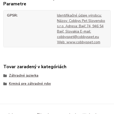
Parametre
GPSR
Identifikačné údaje výrobcu:
Názov: Cobbys Pet Slovensko
s.r.o. Adresa: Bajč 74, 946 54
Bajč, Slovakia E-mail:
cobbyspet@cobbyspet.eu
Web: www.cobbyspet.com
Tovar zaradený v kategóriách
Záhradné jazierka
Krmivá pre záhradné ryby