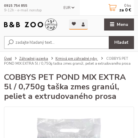
0
ks
0915 754 855
EUR
za
0 €
9-12h - e-mail nonstop
Menu
Hľadať
Úvod
Záhradné jazierka
Krmivá pre záhradné ryby
COBBYS PET
POND MIX EXTRA 5l / 0,750g taška zmes granúl, peliet a extrudovaného prosa
COBBYS PET POND MIX EXTRA
5l / 0,750g taška zmes granúl,
peliet a extrudovaného prosa