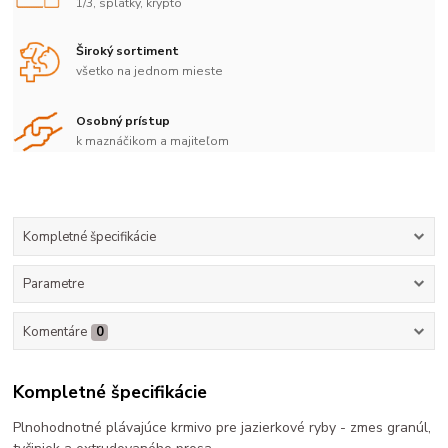
1/3, splátky, krypto
Široký sortiment
všetko na jednom mieste
Osobný prístup
k maznáčikom a majiteľom
Kompletné špecifikácie
Parametre
Komentáre
0
Kompletné špecifikácie
Plnohodnotné plávajúce krmivo pre jazierkové ryby - zmes granúl,