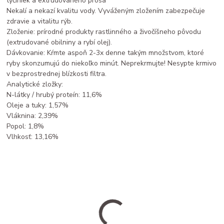
tyčiniek a extrudovaného prosa
Nekalí a nekazí kvalitu vody. Vyváženým zložením zabezpečuje
zdravie a vitalitu rýb.
Zloženie: prírodné produkty rastlinného a živočíšneho pôvodu
(extrudované obilniny a rybí olej).
Dávkovanie: Kŕmte aspoň 2-3x denne takým množstvom, ktoré
ryby skonzumujú do niekoľko minút. Neprekrmujte! Nesypte krmivo
v bezprostrednej blízkosti filtra.
Analytické zložky:
N-látky / hrubý proteín: 11,6%
Oleje a tuky: 1,57%
Vláknina: 2,39%
Popol: 1,8%
Vlhkosť: 13,16%