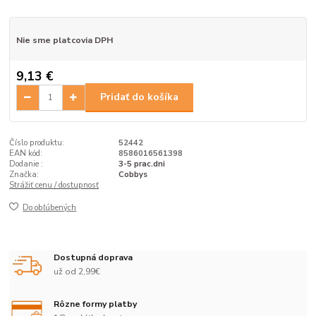
Nie sme platcovia DPH
9,13 €
Pridať do košíka
Číslo produktu:
52442
EAN kód:
8586016561398
Dodanie :
3-5 prac.dni
Značka:
Cobbys
Strážiť cenu / dostupnosť
Do obľúbených
Dostupná doprava
už od 2,99€
Rôzne formy platby