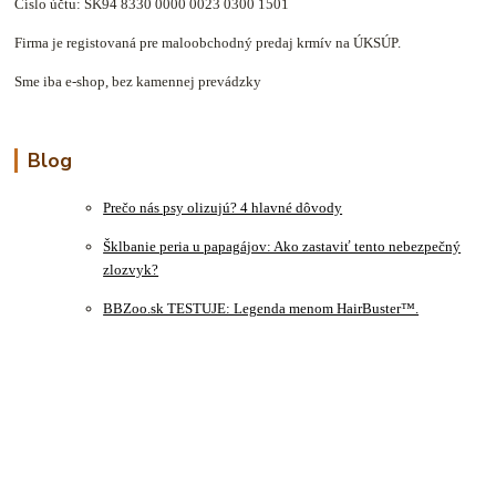
Číslo účtu: SK94 8330 0000 0023 0300 1501
Firma je registovaná pre maloobchodný predaj krmív na ÚKSÚP.
Sme iba e-shop, bez kamennej prevádzky
Blog
Prečo nás psy olizujú? 4 hlavné dôvody
Šklbanie peria u papagájov: Ako zastaviť tento nebezpečný
zlozvyk?
BBZoo.sk TESTUJE: Legenda menom HairBuster™.