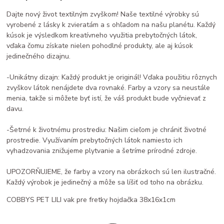
Dajte nový život textilným zvyškom! Naše textilné výrobky sú
vyrobené z lásky k zvieratám a s ohľadom na našu planétu. Každý
kúsok je výsledkom kreatívneho využitia prebytočných látok,
vďaka čomu získate nielen pohodlné produkty, ale aj kúsok
jedinečného dizajnu.
-Unikátny dizajn: Každý produkt je originál! Vďaka použitiu rôznych
zvyškov látok nenájdete dva rovnaké. Farby a vzory sa neustále
menia, takže si môžete byť istí, že váš produkt bude vyčnievať z
davu.
-Šetrné k životnému prostrediu: Našim cieľom je chrániť životné
prostredie. Využívaním prebytočných látok namiesto ich
vyhadzovania znižujeme plytvanie a šetríme prírodné zdroje.
UPOZORŇUJEME, že farby a vzory na obrázkoch sú len ilustračné.
Každý výrobok je jedinečný a môže sa líšiť od toho na obrázku.
COBBYS PET LILI vak pre fretky hojdačka 38x16x1cm