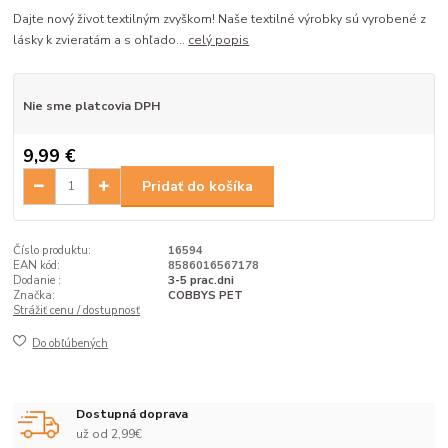
Dajte nový život textilným zvyškom! Naše textilné výrobky sú vyrobené z
lásky k zvieratám a s ohľado...
celý popis
Nie sme platcovia DPH
9,99 €
Pridať do košíka
Číslo produktu:
16594
EAN kód:
8586016567178
Dodanie :
3-5 prac.dni
Značka:
COBBYS PET
Strážiť cenu / dostupnosť
Do obľúbených
Dostupná doprava
už od 2,99€