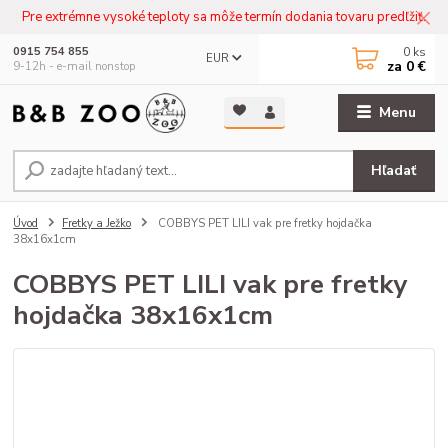
Pre extrémne vysoké teploty sa môže termín dodania tovaru predľžiť.
0
ks
0915 754 855
EUR
za
0 €
9-12h - e-mail nonstop
Menu
Hľadať
Úvod
Fretky a Ježko
COBBYS PET LILI vak pre fretky hojdačka
38x16x1cm
COBBYS PET LILI vak pre fretky
hojdačka 38x16x1cm