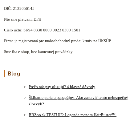
DIČ: 2122056145
Nie sme platcami DPH
Číslo účtu: SK94 8330 0000 0023 0300 1501
Firma je registovaná pre maloobchodný predaj krmív na ÚKSÚP.
Sme iba e-shop, bez kamennej prevádzky
Blog
Prečo nás psy olizujú? 4 hlavné dôvody
Šklbanie peria u papagájov: Ako zastaviť tento nebezpečný
zlozvyk?
BBZoo.sk TESTUJE: Legenda menom HairBuster™.