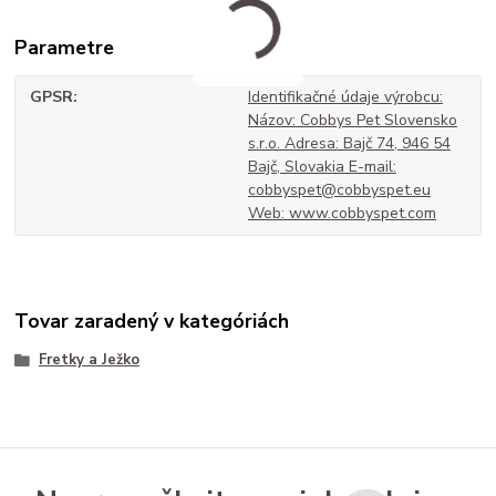
Parametre
GPSR
Identifikačné údaje výrobcu:
Názov: Cobbys Pet Slovensko
s.r.o. Adresa: Bajč 74, 946 54
Bajč, Slovakia E-mail:
cobbyspet@cobbyspet.eu
Web: www.cobbyspet.com
Tovar zaradený v kategóriách
Fretky a Ježko