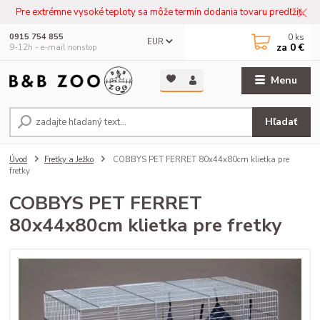
Pre extrémne vysoké teploty sa môže termín dodania tovaru predľžiť.
0
ks
0915 754 855
EUR
za
0 €
9-12h - e-mail nonstop
Menu
Hľadať
Úvod
Fretky a Ježko
COBBYS PET FERRET 80x44x80cm klietka pre
fretky
COBBYS PET FERRET
80x44x80cm klietka pre fretky