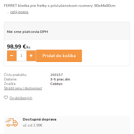
FERRET klietka pre fretky s príslušenstvom rozmery: 80x44x80cm
...
celý popis
Nie sme platcovia DPH
98,99 €
/
ks
Pridať do košíka
Číslo produktu:
200157
Dodanie :
3-5 prac.dni
Značka:
Cobbys
Strážiť cenu / dostupnosť
Do obľúbených
Dostupná doprava
už od 2,99€