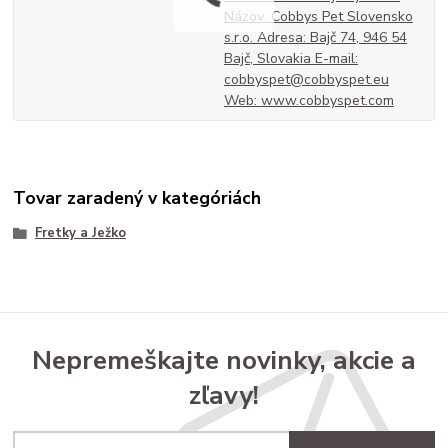
Názov: Cobbys Pet Slovensko
s.r.o. Adresa: Bajč 74, 946 54
Bajč, Slovakia E-mail:
cobbyspet@cobbyspet.eu
Web: www.cobbyspet.com
Tovar zaradený v kategóriách
Fretky a Ježko
Nepremeškajte novinky, akcie a
zľavy!